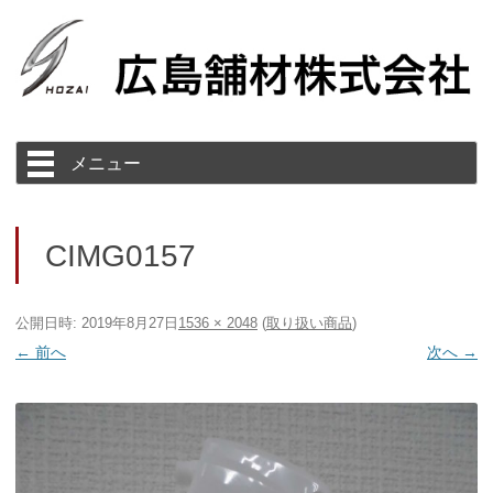
コ
メニュー
ン
テ
ン
ツ
へ
ス
CIMG0157
キ
ッ
プ
公開日時:
2019年8月27日
1536 × 2048
(
取り扱い商品
)
← 前へ
次へ →