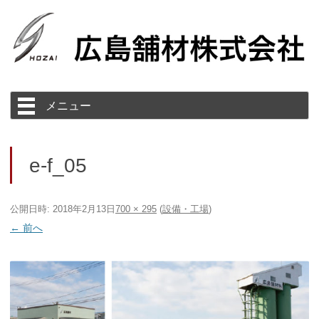
コ
メニュー
ン
テ
ン
ツ
へ
ス
e-f_05
キ
ッ
プ
公開日時:
2018年2月13日
700 × 295
(
設備・工場
)
← 前へ