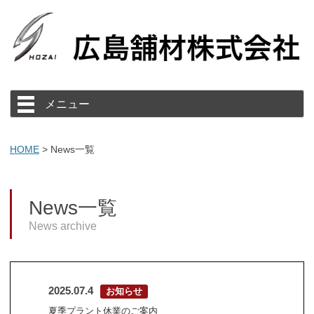
コ
メニュー
ン
テ
ン
ツ
へ
HOME
>
News一覧
ス
キ
ッ
プ
News一覧
News archive
2025.07.4
お知らせ
夏季プラント休業のご案内