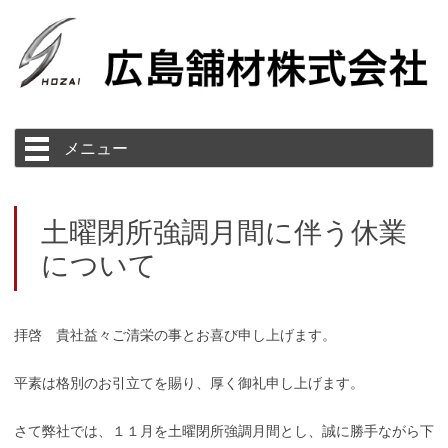
コ
メニュー
ン
テ
ン
ツ
へ
ス
土曜閉所強調月間に伴う休業
キ
ッ
について
プ
拝啓 貴社益々ご清栄の事とお喜び申し上げます。
平素は格別のお引立てを賜り、厚く御礼申し上げます。
さて弊社では、１１月を土曜閉所強調月間とし、誠に勝手ながら下