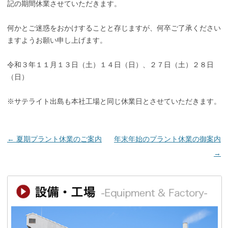
記の期間休業させていただきます。
何かとご迷惑をおかけすることと存じますが、何卒ご了承ください
ますようお願い申し上げます。
令和３年１１月１３日（土）１４日（日）、２７日（土）２８日
（日）
※サテライト出島も本社工場と同じ休業日とさせていただきます。
投
←
夏期プラント休業のご案内
年末年始のプラント休業の御案内
稿
→
ナ
ビ
ゲ
ー
シ