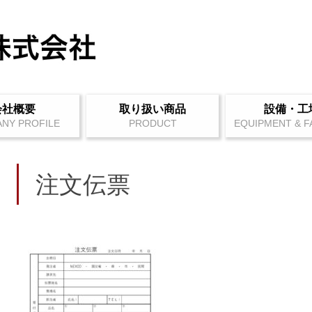
コ
会社概要
取り扱い商品
設備・工
ン
テ
ン
ツ
へ
ス
キ
注文伝票
ッ
プ