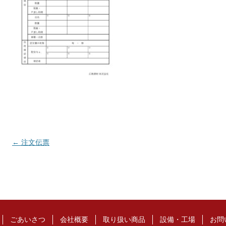
投
←
注文伝票
稿
ナ
ビ
ゲ
ー
ごあいさつ
会社概要
取り扱い商品
設備・工場
お問